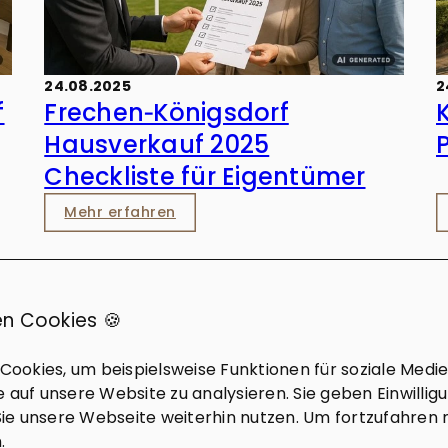
24.08.2025
2
f
Frechen‑Königsdorf
Hausverkauf 2025
Checkliste für Eigentümer
Mehr erfahren
n Cookies 🍪
«
‹
›
»
1
2
3
4
ookies, um beispielsweise Funktionen für soziale Medi
fe auf unsere Website zu analysieren. Sie geben Einwillig
ie unsere Webseite weiterhin nutzen. Um fortzufahren 
.