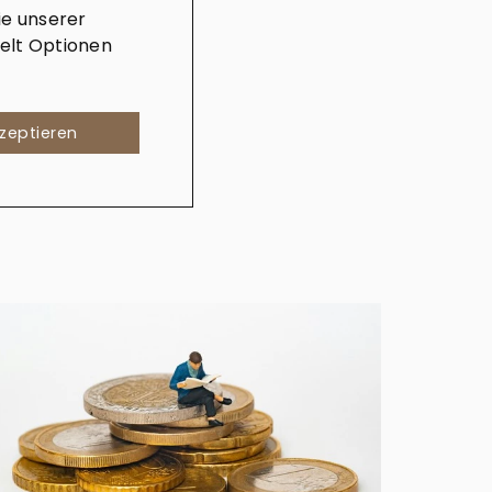
e unserer
elt Optionen
kzeptieren
Sta
Re
Im
Ka