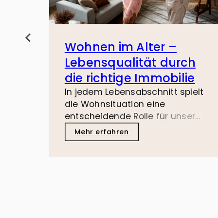
Wohnen im Alter –
Lebensqualität durch
die richtige Immobilie
In jedem Lebensabschnitt spielt
die Wohnsituation eine
entscheidende Rolle für unser
Wohlbefinden und unsere
Mehr erfahren
Lebensqualität. Ist ein Umzug im
Alter wirklich sinnvoll? Wir
unterstützen Sie, Ihren zweiten
Lebensabschnitt komfortabel
und selbstbestimmt zu
gestalten.