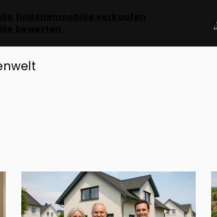
lie finden
Immobilie verkaufen
lie bewerten
enwelt