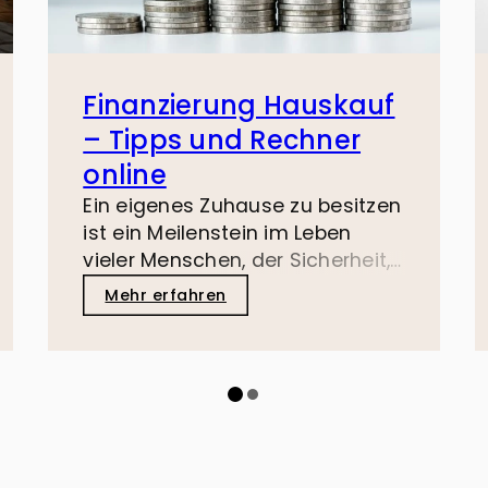
Finanzierung Hauskauf
– Tipps und Rechner
online
Ein eigenes Zuhause zu besitzen
ist ein Meilenstein im Leben
vieler Menschen, der Sicherheit,
Stabilität und die Verwirklichung
Mehr erfahren
eines langgehegten Traums
bedeutet. Als Makler teilen wir
unsere Erfahrung beim
Hauskauf gerne mit Ihnen und
stellen Ihnen einen kostenlosen
Finanzierungs-Rechner zur
Verfügung.