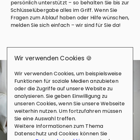
persönlich unterstützt – so behalten Sie bis zur
Schlüsselübergabe alles im Griff. Wenn Sie
Fragen zum Ablauf haben oder Hilfe wünschen,
melden Sie sich einfach – wir sind für Sie da!
Wir verwenden Cookies 🍪
KONTAKT
Wir verwenden Cookies, um beispielsweise
Wie dürfen wir Sie unterstützen?
Funktionen für soziale Medien anzubieten
Gerne beraten wir Sie zu Ihren Möglichkeiten
oder die Zugriffe auf unsere Website zu
rund um den Kauf, Verkauf und Bewertung von
analysieren. Sie geben Einwilligung zu
Immobilien. Sprechen Sie uns einfach an, wir
unseren Cookies, wenn Sie unsere Webseite
freuen uns darauf, Sie kennenzulernen.
weiterhin nutzen. Um fortzufahren müssen
Erfahrenes Team, das genau zuhört
Sie eine Auswahl treffen.
und Ihre Vision versteht
Weitere Informationen zum Thema
Datenschutz und Cookies können Sie