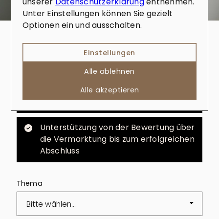
unserer
Datenschutzerklärung
entnehmen.
Breites Netzwerk und Insider-
Unter Einstellungen können Sie gezielt
Kenntnisse für den Zugang zu
Optionen ein und ausschalten.
verborgenen Immobilien
Verkauf mit Fokus auf Transparenz,
Einstellungen
Vertrauen und maximale Rendite
Alle ablehnen
Maximierung des Potenzials und
Alle akzeptieren
Verkaufspreises Ihrer Immobilie
Unterstützung von der Bewertung über
die Vermarktung bis zum erfolgreichen
Abschluss
Thema