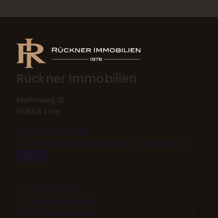
Rückner Immobilien
Mohnweg 16
50858 Köln
+49 221 650 84 210
thomas.rueckner@rueckner-immobilien.de
Nach oben
Immobilie finden
Immobilie verkaufen
Immobilie bewerten