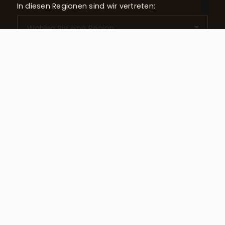
In diesen Regionen sind wir vertreten:
Kontakt
Impressum
Datenschutz
Cookie-Einstellungen
Rückner Immobilien 2026
Made with
Ynfinite