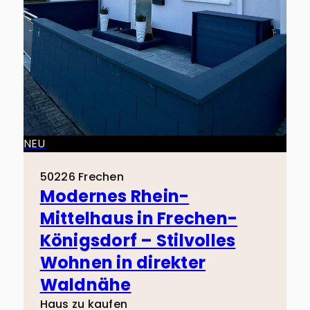
professionellen Rat einzuholen, um die
besten Optionen zu finden.
NEU
50226 Frechen
Modernes Rhein-
Mittelhaus in Frechen-
Königsdorf – Stilvolles
Wohnen in direkter
Waldnähe
Haus zu kaufen