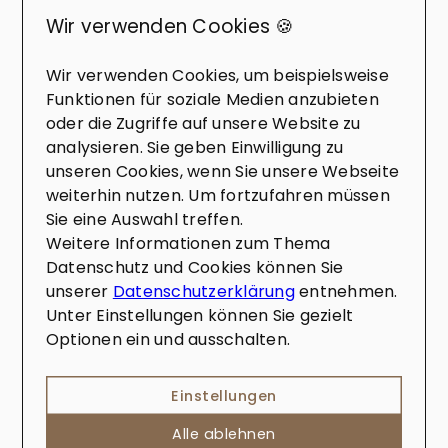
Wir verwenden Cookies 🍪
Was passiert, wenn sich
Wir verwenden Cookies, um beispielsweise
die Partner nach der
Funktionen für soziale Medien anzubieten
Scheidung nicht über die
oder die Zugriffe auf unsere Website zu
Aufteilung der Immobilie
analysieren. Sie geben Einwilligung zu
unseren Cookies, wenn Sie unsere Webseite
einigen können?
weiterhin nutzen. Um fortzufahren müssen
Wenn sich die Partner nach der
Sie eine Auswahl treffen.
Scheidung nicht über die Aufteilung der
Weitere Informationen zum Thema
Immobilie einigen können, kann dies zu
Datenschutz und Cookies können Sie
rechtlichen Auseinandersetzungen
unserer
Datenschutzerklärung
entnehmen.
führen. In diesem Fall können
Unter Einstellungen können Sie gezielt
verschiedene Schritte unternommen
Mehr erfahren
Optionen ein und ausschalten.
werden: Mediation: Die Partner können
einen Mediator einschalten, um bei der
Lösung ihrer Meinungsverschiedenheiten
Einstellungen
zu helfen. Ein Mediator ist eine neutrale
Alle ablehnen
Person, die dabei unterstützt, eine
IMMOBILIEN IN DER REGION