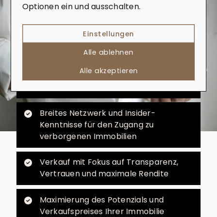
Optionen ein und ausschalten.
Wie dürfen wir Sie unterstützen?
Gerne beraten wir Sie zu Ihren Möglichkeiten
rund um den Kauf, Verkauf und Bewertung von
Einstellungen
Immobilien. Sprechen Sie uns einfach an, wir
Alle ablehnen
freuen uns darauf, Sie kennenzulernen.
Alle akzeptieren
Erfahrenes Team, das genau zuhört
und Ihre Vision versteht
Breites Netzwerk und Insider-
Kenntnisse für den Zugang zu
verborgenen Immobilien
Verkauf mit Fokus auf Transparenz,
Vertrauen und maximale Rendite
Maximierung des Potenzials und
Verkaufspreises Ihrer Immobilie