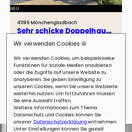
NEU
41199 Mönchengladbach
Sehr schicke Doppelhaushälfte in Toplage von Odenkirchen!
Haus zu kaufen
Wir verwenden Cookies 🍪
Wohnfläche
Zimmer
Wir verwenden Cookies, um beispielsweise
ca. 155 m²
5
Funktionen für soziale Medien anzubieten
oder die Zugriffe auf unsere Website zu
Kaufpreis
Mehr erfahren
499.000 €
analysieren. Sie geben Einwilligung zu
unseren Cookies, wenn Sie unsere Webseite
weiterhin nutzen. Um fortzufahren müssen
Sie eine Auswahl treffen.
Weitere Informationen zum Thema
Datenschutz und Cookies können Sie
unserer
Datenschutzerklärung
entnehmen.
Unter Einstellungen können Sie gezielt
KONTAKT