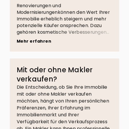
Renovierungen und
Modernisierungenkönnen den Wert Ihrer
Immobilie erheblich steigern und mehr
potenzielle Käufer ansprechen. Dazu
gehören kosmetische Verbesserungen
wie frische Farbe und neue Bodenbeläge,
Mehr erfahren
Modernisierung von Küche und
Badezimmer, energieeffiziente Upgrades,
Straßenansicht und
Landschaftsgestaltung, Reparaturen und
Mit oder ohne Makler
Wartung, professionelle Reinigung, Home
verkaufen?
Staging und Inspektionen. In allen Fällen
ist es ratsam, mit einem
Die Entscheidung, ob Sie Ihre Immobilie
Immobilienexperten zu sprechen, um die
mit oder ohne Makler verkaufen
besten Optionen für Ihren spezifischen
möchten, hängt von Ihren persönlichen
Fall zu ermitteln und den Return on
Präferenzen, Ihrer Erfahrung im
Investment zu maximieren.
Immobilienmarkt und Ihrer
Verfügbarkeit für den Verkaufsprozess
ab. Ein Makler kann Ihnen professionelle