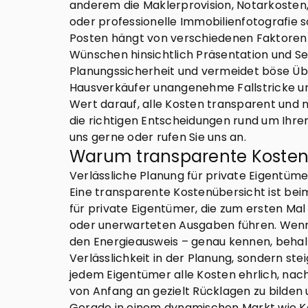
anderem die Maklerprovision, Notarkosten, 
oder professionelle Immobilienfotografie 
Posten hängt von verschiedenen Faktoren 
Wünschen hinsichtlich Präsentation und Ser
Planungssicherheit und vermeidet böse Üb
Hausverkäufer unangenehme Fallstricke um
Wert darauf, alle Kosten transparent und n
die richtigen Entscheidungen rund um Ihre
uns gerne oder rufen Sie uns an.
Warum transparente Kostenüb
Verlässliche Planung für private Eigentümer
Eine transparente Kostenübersicht ist bei
für private Eigentümer, die zum ersten Mal
oder unerwarteten Ausgaben führen. Wenn S
den Energieausweis – genau kennen, behalt
Verlässlichkeit in der Planung, sondern st
jedem Eigentümer alle Kosten ehrlich, nach
von Anfang an gezielt Rücklagen zu bilden
Gerade in einem dynamischen Markt wie Köl