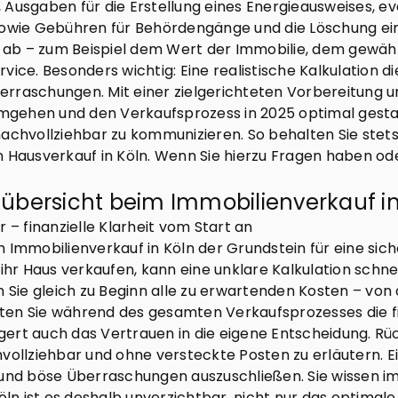
Ausgaben für die Erstellung eines Energieausweises, ev
sowie Gebühren für Behördengänge und die Löschung ei
ab – zum Beispiel dem Wert der Immobilie, dem gewäh
vice. Besonders wichtig: Eine realistische Kalkulation d
erraschungen. Mit einer zielgerichteten Vorbereitung 
gehen und den Verkaufsprozess in 2025 optimal gesta
achvollziehbar zu kommunizieren. So behalten Sie stets
n Hausverkauf in Köln. Wenn Sie hierzu Fragen haben o
ersicht beim Immobilienverkauf in 
 – finanzielle Klarheit vom Start an
m Immobilienverkauf in Köln der Grundstein für eine si
 ihr Haus verkaufen, kann eine unklare Kalkulation schn
ie gleich zu Beginn alle zu erwartenden Kosten – von 
en Sie während des gesamten Verkaufsprozesses die fina
eigert auch das Vertrauen in die eigene Entscheidung. R
vollziehbar und ohne versteckte Posten zu erläutern. E
 und böse Überraschungen auszuschließen. Sie wissen im
n ist es deshalb unverzichtbar, nicht nur das optimale