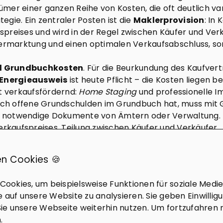
mer einer ganzen Reihe von Kosten, die oft deutlich var
gie. Ein zentraler Posten ist die
Maklerprovision
: In
reises und wird in der Regel zwischen Käufer und Verkäu
Vermarktung und einen optimalen Verkaufsabschluss, so
d Grundbuchkosten
. Für die Beurkundung des Kaufver
Energieausweis
ist heute Pflicht – die Kosten liegen be
ft verkaufsfördernd:
Home Staging
und professionelle I
noch offene Grundschulden im Grundbuch hat, muss mit 
r notwendige Dokumente von Ämtern oder Verwaltung.
erkaufspreises, Teilung zwischen Käufer und Verkäufer
,5–2 %
n Cookies 🍪
e:
variabel, je nach Umfang
. 0,2–0,5 % des Kaufpreises
ookies, um beispielsweise Funktionen für soziale Medi
:
kleinere Summen, je nach Anforderung
fe auf unsere Website zu analysieren. Sie geben Einwillig
elle Gesetzeslagen die Kosten beeinflussen, empfiehlt s
ie unsere Webseite weiterhin nutzen. Um fortzufahren 
lg spürbar – gerne stehen wir Ihnen dabei zur Seite!
.