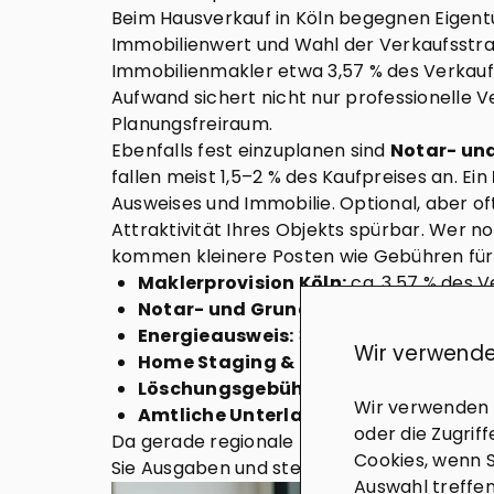
Beim Hausverkauf in Köln begegnen Eigentü
Immobilienwert und Wahl der Verkaufsstrate
Immobilienmakler etwa 3,57 % des Verkaufsp
Aufwand sichert nicht nur professionelle 
Planungsfreiraum.
Ebenfalls fest einzuplanen sind
Notar- un
fallen meist 1,5–2 % des Kaufpreises an. Ein
Ausweises und Immobilie. Optional, aber o
Attraktivität Ihres Objekts spürbar. Wer 
kommen kleinere Posten wie Gebühren fü
Maklerprovision Köln:
ca. 3,57 % des V
Notar- und Grundbuchkosten:
rund 1
Energieausweis:
80–250 €
Wir verwende
Home Staging & Immobilienfotografi
Löschungsgebühren Grundschuld:
ca
Wir verwenden C
Amtliche Unterlagen und Dokumente
oder die Zugrif
Da gerade regionale Unterschiede und aktu
Cookies, wenn S
Sie Ausgaben und steigern den Verkaufserfo
Auswahl treffen