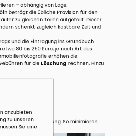
iieren – abhängig von Lage,
 Köln beträgt die übliche Provision für den
fer zu gleichen Teilen aufgeteilt. Dieser
ndern schenkt zugleich kostbare Zeit und
trags und die Eintragung ins Grundbuch
i etwa 80 bis 250 Euro, je nach Art des
mmobilienfotografie erhöhen die
Gebühren für die
Löschung
rechnen. Hinzu
en anzubieten
ung zu unseren
ich frühzeitige Beratung. So minimieren
müssen Sie eine