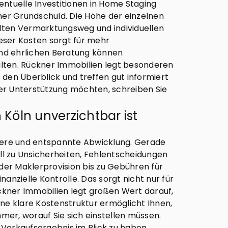
entuelle Investitionen in Home Staging
ner Grundschuld. Die Höhe der einzelnen
lten Vermarktungsweg und individuellen
ieser Kosten sorgt für mehr
und ehrlichen Beratung können
lten. Rückner Immobilien legt besonderen
 den Überblick und treffen gut informiert
der Unterstützung möchten, schreiben Sie
Köln unverzichtbar ist
chere und entspannte Abwicklung. Gerade
ell zu Unsicherheiten, Fehlentscheidungen
der Maklerprovision bis zu Gebühren für
nzielle Kontrolle. Das sorgt nicht nur für
ückner Immobilien legt großen Wert darauf,
ine klare Kostenstruktur ermöglicht Ihnen,
mer, worauf Sie sich einstellen müssen.
 Verkaufsergebnis im Blick zu haben,